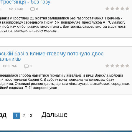
 Тростянця - без газу
ь
1 630
0
удинків у Тростянці 21 жовтня залишилися без газопостачання. Причина -
газопроводу середнього тиску. Як повідомляє пресслужба АТ “Сумигаз”,
я поблизу хлібоприймального пункту. Вантажівка самовільно, за відсутності
а рух та пошкодила газову мережу.
ській базі в Климентовому потонуло двоє
альників
6 764
0
вершилася спроба навчитися пірнати у акваланзі в річці Ворскла молодій
ій тростянчанці Карині К. В суботу вона приїхала на деповську базу
 рідними. Очевидці розповідають, що там жінка зустріла знайомих, серед яких
ійний водолаз. Той і запропонував
ад
Дальше
1
2
3