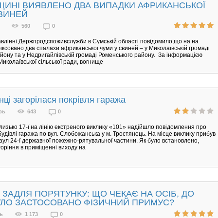
ЩИНІ ВИЯВЛЕНО ДВА ВИПАДКИ АФРИКАНСЬКОЇ
ВИНЕЙ
560
0
влінні Держпродспоживслужби в Сумській області повідомило,що на на
ксовано два спалахи африканської чуми у свиней – у Миколаївській громаді
йону та у Недригайлівській громаді Роменського району. За інформацією
Миколаївської сільської ради, вогнище
нці загорілася покрівля гаража
рь
643
0
лизько 17-ї на лінію екстреного виклику «101» надійшло повідомлення про
будівлі гаража по вул. Слобожанська у м. Тростянець. На місце виклику прибув
аул 24-ї державної пожежно-рятувальної частини. Як було встановлено,
горіння в приміщенні виходу на
 ЗАДЛЯ ПОРЯТУНКУ: ЩО ЧЕКАЄ НА ОСІБ, ДО
УЛО ЗАСТОСОВАНО ФІЗИЧНИЙ ПРИМУС?
ь
1 173
0