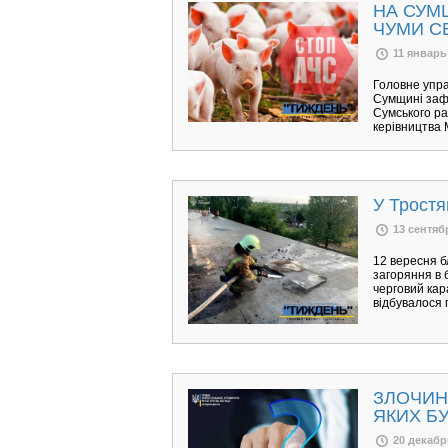
НА СУМ
ЧУМИ С
11 январь
Головне упра
Сумщині зафі
Сумського ра
керівництва 
У Тростя
13 сентяб
12 вересня б
загоряння в 
черговий кар
відбувалося 
ЗЛОЧИН
ЯКИХ Б
20 декабр