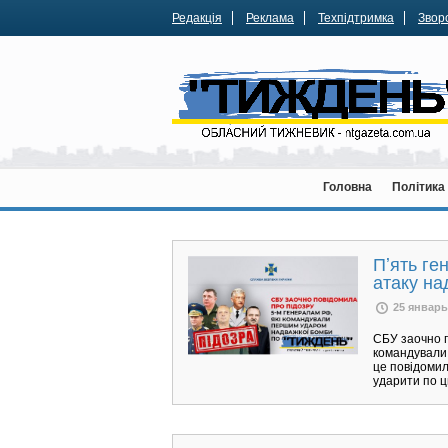
Редакція
Реклама
Техпідтримка
Зворо
Головна
Політика
Пʼять ге
атаку н
25 январь
СБУ заочно п
командували
це повідомил
ударити по ц