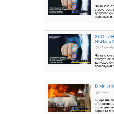
Чи за кожне 
стосується л
допускає кри
враховуючи о
ЗЛОЧИН
ЯКИХ Б
20 декабр
Чи за кожне 
стосується л
допускає кри
враховуючи о
В Микиті
7 март
6 березня пі
в Тростянець
порятунку зе
сараю та літ