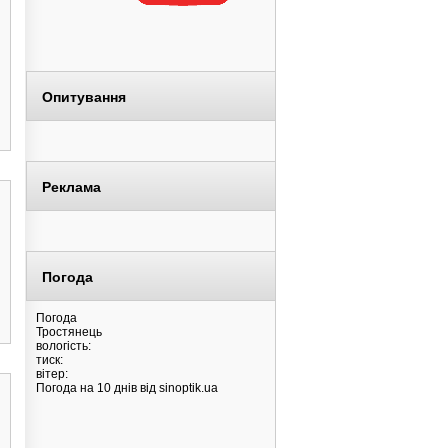
Опитування
Реклама
Погода
Погода
Тростянець
вологість:
тиск:
вітер:
Погода на 10 днів від
sinoptik.ua