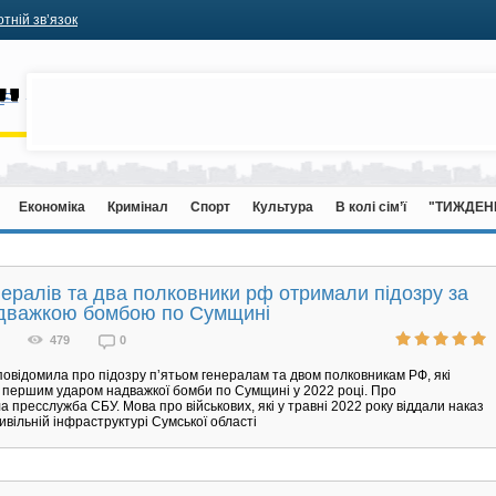
тній зв’язок
Економіка
Кримінал
Спорт
Культура
В колі сім’ї
"ТИЖДЕН
нералів та два полковники рф отримали підозру за
адважкою бомбою по Сумщині
479
0
овідомила про підозру пʼятьом генералам та двом полковникам РФ, які
 першим ударом надважкої бомби по Сумщині у 2022 році. Про
а пресслужба СБУ. Мова про військових, які у травні 2022 року віддали наказ
ивільній інфраструктурі Сумської області