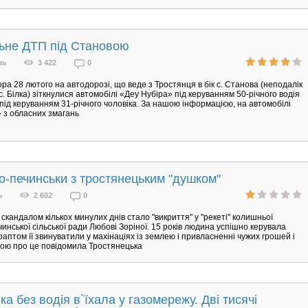
ьне ДТП під Становою
ль
3 422
0
чора 28 лютого на автодорозі, що веде з Тростянця в бік с. Станова (неподалік
с. Білка) зіткнулися автомобілі «Деу Нубіра» під керуванням 50-річного водія
під керуванням 31-річного чоловіка. За нашою інформацією, на автомобілі
 з обласних змагань
по-печинськи з тростянецьким "душком"
ь
2 602
0
скандалом кількох минулих днів стало "викриття" у "рекеті" колишньої
чинської сільської ради Любові Зоріної. 15 років людина успішно керувала
 раптом її звинуватили у махінаціях із землею і привласненні чужих грошей і
ою про це повідомила Тростянецька
ка без водія в`їхала у газомережу. Дві тисячі