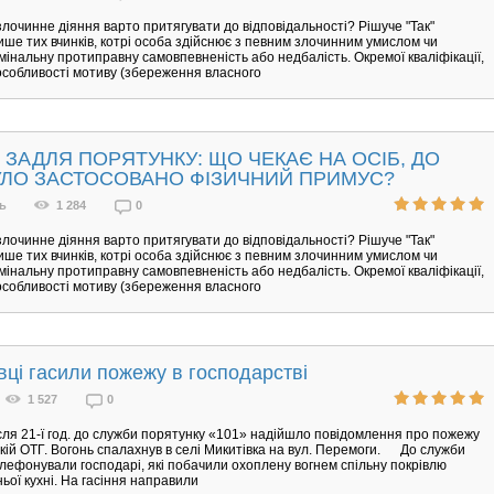
злочинне діяння варто притягувати до відповідальності? Рішуче "Так"
ише тих вчинків, котрі особа здійснює з певним злочинним умислом чи
мінальну протиправну самовпевненість або недбалість. Окремої кваліфікації,
собливості мотиву (збереження власного
 ЗАДЛЯ ПОРЯТУНКУ: ЩО ЧЕКАЄ НА ОСІБ, ДО
УЛО ЗАСТОСОВАНО ФІЗИЧНИЙ ПРИМУС?
ь
1 284
0
злочинне діяння варто притягувати до відповідальності? Рішуче "Так"
ише тих вчинків, котрі особа здійснює з певним злочинним умислом чи
мінальну протиправну самовпевненість або недбалість. Окремої кваліфікації,
собливості мотиву (збереження власного
вці гасили пожежу в господарстві
1 527
0
сля 21-ї год. до служби порятунку «101» надійшло повідомлення про пожежу
кій ОТГ. Вогонь спалахнув в селі Микитівка на вул. Перемоги. До служби
лефонували господарі, які побачили охоплену вогнем спільну покрівлю
ньої кухні. На гасіння направили