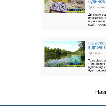
будинків
21 октябр
Дві тисячі б
пошкодження 
подія сталас
водія, почал
На депов
відпочив
5 июль
Трагедією за
тридцятирічн
відпочинку з
був і профес
Наз