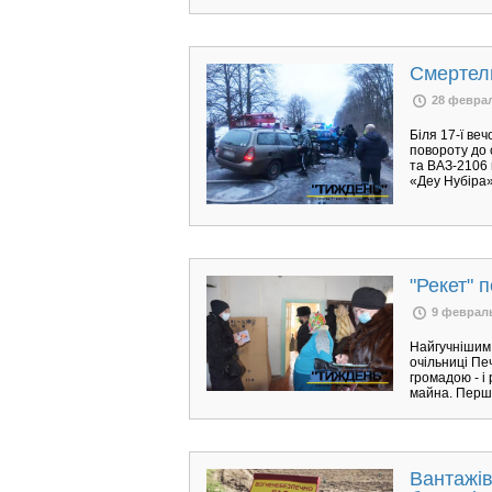
Смертел
28 февра
Біля 17-ї ве
повороту до 
та ВАЗ-2106 
«Деу Нубіра»
"Рекет" 
9 феврал
Найгучнішим 
очільниці Пе
громадою - і
майна. Перш
Вантажів