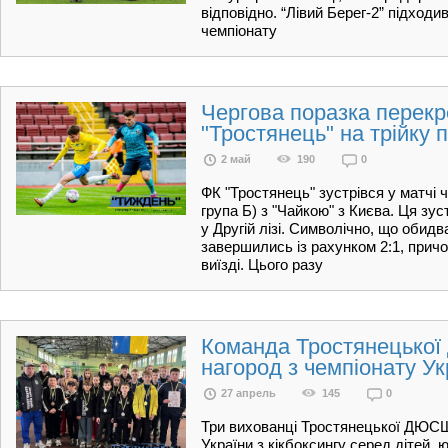
відповідно. “Лівий Берег-2” підходи
чемпіонату
Чергова поразка перек
"Тростянець" на трійку 
2 май
190
0
ФК "Тростянець" зустрівся у матчі ч
група Б) з "Чайкою" з Києва. Ця зу
у Другій лізі. Символічно, що обидв
завершились із рахунком 2:1, прич
виїзді. Цього разу
Команда Тростянецької
нагород з чемпіонату Ук
27 апрель
145
0
Три вихованці Тростянецької ДЮС
України з кікбоксингу серед дітей, 