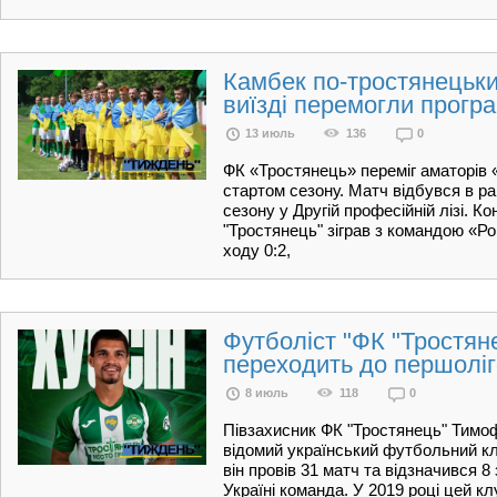
Камбек по-тростянецьки
виїзді перемогли програ
13 июль
136
0
ФК «Тростянець» переміг аматорів 
стартом сезону. Матч відбувся в р
сезону у Другій професійній лізі. 
"Тростянець" зіграв з командою «Р
ходу 0:2,
Футболіст "ФК "Тростян
переходить до першоліг
8 июль
118
0
Півзахисник ФК "Тростянець" Тимоф
відомий український футбольний кл
він провів 31 матч та відзначився 8
Україні команда. У 2019 році цей кл