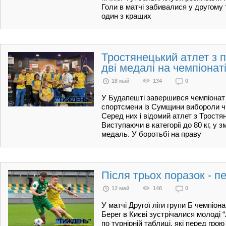
Голи в матчі забивалися у другому 
один з кращих
Тростянецький атлет з 
дві медалі на чемпіонат
18 май
134
0
У Будапешті завершився чемпіонат 
спортсмени із Сумщини вибороли чи
Серед них і відомий атлет з Трост
Виступаючи в категорії до 80 кг, у 
медаль. У боротьбі на праву
Після трьох поразок - п
12 май
148
0
У матчі Другої ліги групи Б чемпіон
Берег в Києві зустрічалися молоді 
по турнірній таблиці, які перед гро