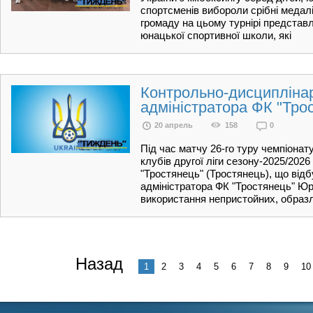
спортсменів вибороли срібні медалі
громаду на цьому турнірі представ
юнацької спортивної школи, які
Контрольно-дисципліна
адміністратора ФК "Трос
20 апрель
158
0
Під час матчу 26-го туру чемпіона
клубів другої ліги сезону-2025/202
"Тростянець" (Тростянець), що відбу
адміністратора ФК "Тростянець" Юр
використання непристойних, образл
Назад
1
2
3
4
5
6
7
8
9
10