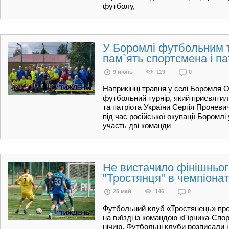
футболу,
У Боромлі футбольним 
пам`ять спортсмена і па
9 июнь
119
0
Наприкінці травня у селі Боромля 
футбольний турнір, який присвятил
та патріота України Сергія Проневич
під час російської окупації Боромлі
участь дві команди
Не вистачило фінішньог
"Тростянця" в чемпіонат
25 май
146
0
Футбольний клуб «Тростянець» пров
на виїзді із командою «Гірника-Спо
нічию. Футбольні клуби розписали 