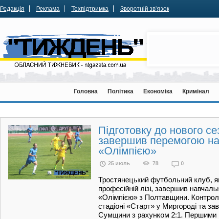
Редакція
Реклама
Техпідтримка
Зворотній зв’язок
Головна
Політика
Економіка
Кримінал
Підготовку до нового с
завершив перемогою н
«Олімпією»
25 июль
78
0
Тростянецький футбольний клуб, як
професійній лізі, завершив навчал
«Олімпією» з Полтавщини. Контрол
стадіоні «Старт» у Миргороді та з
Сумщини з рахунком 2:1. Першими